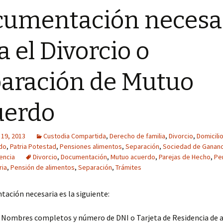
umentación necesa
a el Divorcio o
aración de Mutuo
uerdo
 19, 2013
Custodia Compartida
,
Derecho de familia
,
Divorcio
,
Domicili
do
,
Patria Potestad
,
Pensiones alimentos
,
Separación
,
Sociedad de Gananc
encia
Divorcio
,
Documentación
,
Mutuo acuerdo
,
Parejas de Hecho
,
Pe
ia
,
Pensión de alimentos
,
Separación
,
Trámites
ación necesaria es la siguiente:
Nombres completos y número de DNI o Tarjeta de Residencia de