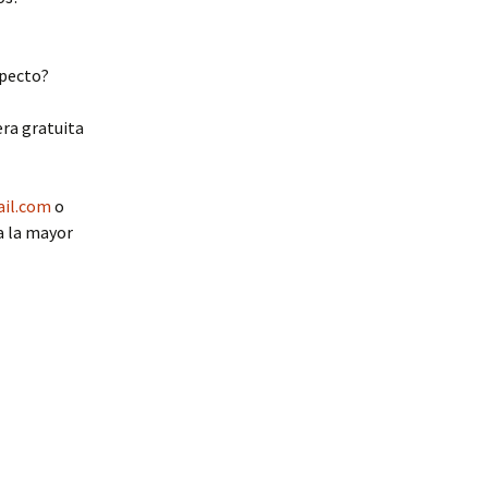
specto?
ra gratuita
il.com
o
a la mayor