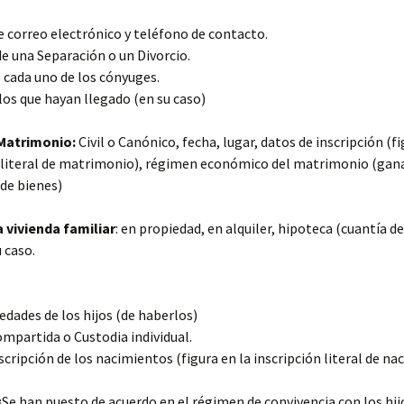
e correo electrónico y teléfono de contacto.
 de una Separación o un Divorcio.
 cada uno de los cónyuges.
los que hayan llegado (en su caso)
Matrimonio:
Civil o Canónico, fecha, lugar, datos de inscripción (f
n literal de matrimonio), régimen económico del matrimonio (gan
de bienes)
a vivienda familiar
: en propiedad, en alquiler, hipoteca (cuantía de
 caso.
dades de los hijos (de haberlos)
mpartida o Custodia individual.
scripción de los nacimientos (figura en la inscripción literal de n
¿Se han puesto de acuerdo en el régimen de convivencia con los hij