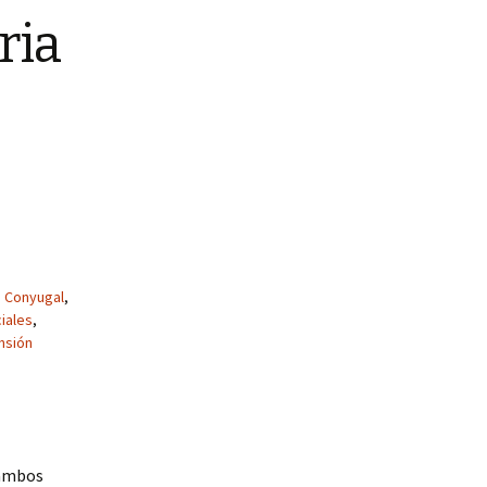
ria
o Conyugal
,
iales
,
nsión
 ambos