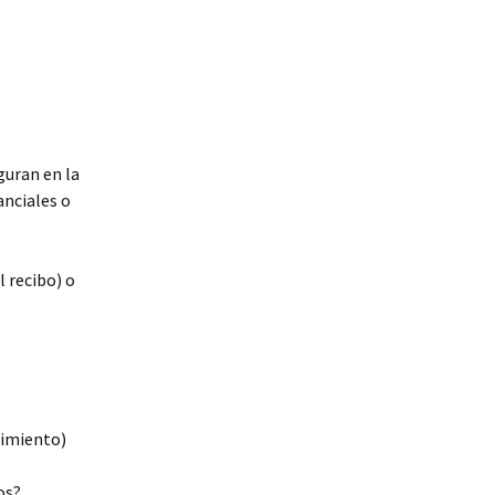
iguran en la
anciales o
l recibo) o
acimiento)
os?