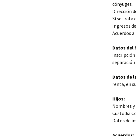
cónyuges.
Dirección d
Si se trata
Ingresos de
Acuerdos a 
Datos del 
inscripció
separación 
Datos de l
renta, en su
Hijos:
Nombres y e
Custodia Co
Datos de in
Acuerdos: