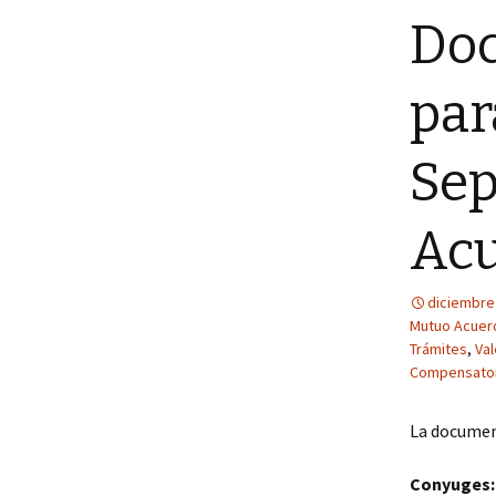
Doc
par
Sep
Ac
diciembre
Mutuo Acuer
Trámites
,
Val
Compensator
La document
Conyuges: