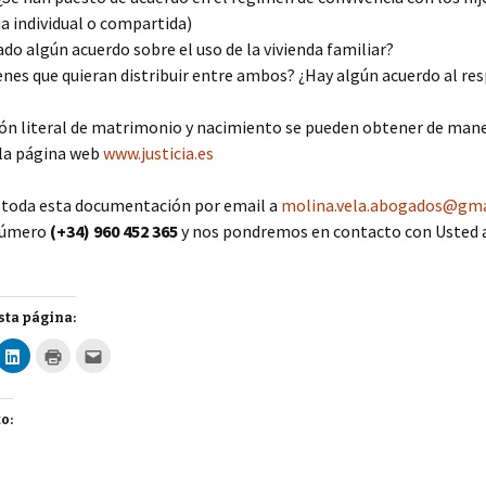
a individual o compartida)
do algún acuerdo sobre el uso de la vivienda familiar?
enes que quieran distribuir entre ambos? ¿Hay algún acuerdo al re
ión literal de matrimonio y nacimiento se pueden obtener de mane
 la página web
www.justicia.es
toda esta documentación por email a
molina.vela.abogados@gma
 número
(+34) 960 452 365
y nos pondremos en contacto con Usted 
ta página:
H
H
H
a
a
a
z
z
z
c
c
c
l
l
l
i
i
i
o:
c
c
c
p
p
p
a
a
a
r
r
r
a
a
a