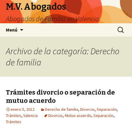
M.V. Abogados
Abogados de Familia en Valencia
Saltar
Buscar:
Menú
al
contenido
Archivo de la categoría: Derecho
de familia
Trámites divorcio o separación de
mutuo acuerdo
enero 5, 2012
Derecho de familia
,
Divorcio
,
Separación
,
Trámites
,
Valencia
Divorcio
,
Mutuo acuerdo
,
Separación
,
Trámites