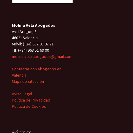
entradas
e
n
e
)
g
n
t
n
o
t
a
t
(
a
n
a
S
n
a
n
e
a
n
a
a
n
u
n
b
Molina Vela Abogados
u
e
u
r
e
v
e
e
Avd Aragón, 8
v
a
v
e
a
)
a
n
46021 Valencia
)
)
u
Móvil: (+34) 657 05 97 71
n
a
Tlf: (+34) 963 51 69 00
v
e
molina.vela.abogados@gmail.com
n
t
a
Contactar con Abogados en
n
a
Valencia
n
u
Mapa de situación
e
v
a
Aviso Legal
)
Política de Privacidad
Política de Cookies
Páginas