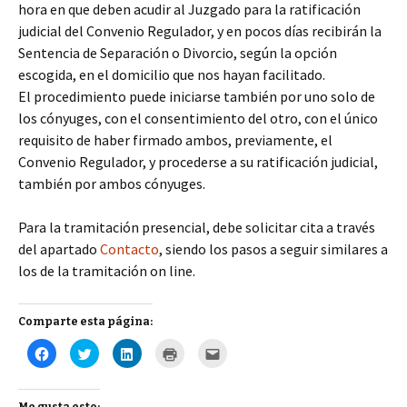
hora en que deben acudir al Juzgado para la ratificación
judicial del Convenio Regulador, y en pocos días recibirán la
Sentencia de Separación o Divorcio, según la opción
escogida, en el domicilio que nos hayan facilitado.
El procedimiento puede iniciarse también por uno solo de
los cónyuges, con el consentimiento del otro, con el único
requisito de haber firmado ambos, previamente, el
Convenio Regulador, y procederse a su ratificación judicial,
también por ambos cónyuges.
Para la tramitación presencial, debe solicitar cita a través
del apartado
Contacto
, siendo los pasos a seguir similares a
los de la tramitación on line.
Comparte esta página:
H
H
H
H
H
a
a
a
a
a
z
z
z
z
z
c
c
c
c
c
l
l
l
l
l
i
i
i
i
i